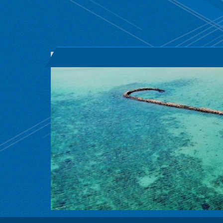
跳
到
主
要
內
容
區