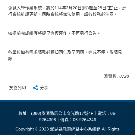
免試入學作業系統，將於114年2月20日(四)起至28日(五)止，進
行系統維護更新，屆時系統將無法使用，請各校務必注意。
如提前完成維護將提早恢復運作，不再另行公告。
各單位如有需求請務必轉知同仁及早因應，造成不便，敬請見
諒。
瀏覽數:
8728
友善列印
分享
校址：(880)澎湖縣馬公市文光路17號4F｜電話：06-
9264308｜傳真：06-9264246
Copyright © 2023 澎湖縣教育網路中心系統組 All Rights