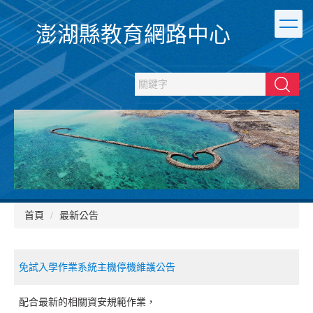
跳
到
澎湖縣教育網路中心
主
要
內
容
搜尋
區
首頁
最新公告
免試入學作業系統主機停機維護公告
配合最新的相關資安規範作業，